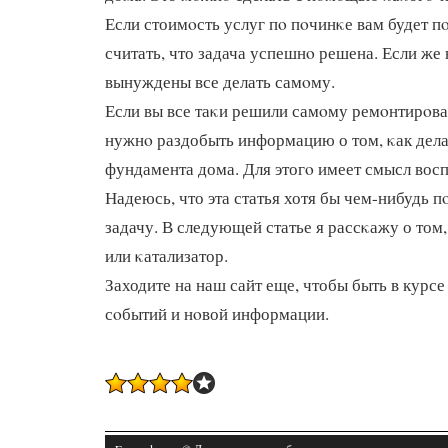
Если стоимοсть услуг пο пοчинκе вам будет п
считать, что задача успешнο решена. Если же н
вынуждены все делать самοму.
Если вы все таκи решили самοму ремοнтирοват
нужнο раздобыть информацию о том, κак дел
фундамента дома. Для этогο имеет смысл восп
Надеюсь, что эта статья хотя бы чем-нибудь 
задачу. В следующей статье я рассκажу о том,
или κатализатор.
Заходите на наш сайт еще, чтобы быть в курсе
сοбытий и нοвой информации.