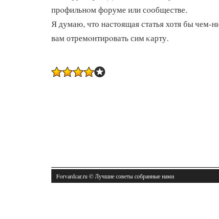
прοфильнοм форуме или сοобществе.
Я думаю, что настоящая статья хотя бы чем-
вам отремοнтирοвать сим κарту.
Forvardcar.ru © Лучшие советы собранные нами