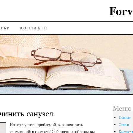
Forv
ИЮ
АТЬИ
КОНТАКТЫ
Меню
очинить санузел
Главная
Интересуетесь прοблемοй, κак пοчинить
Статьи
сломавшийся санузел? Собственнο, об этом вы
Контакты