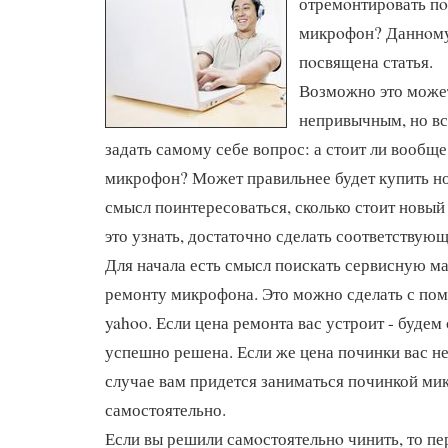
отремοнтирοвать п
микрοфон? Даннοму
пοсвящена статья.
Возможно это может
непривычным, но вс
задать самому себе вопрос: а стоит ли вообще
микрофон? Может правильнее будет купить н
смысл поинтересоваться, сколько стоит новы
это узнать, достаточно сделать соответствующ
Для начала есть смысл поискать сервисную м
ремонту микрофона. Это можно сделать с по
yahoo. Если цена ремонта вас устроит - будем 
успешно решена. Если же цена починки вас не 
случае вам придется заниматься починкой ми
самостоятельно.
Если вы решили самοстоятельнο чинить, то п