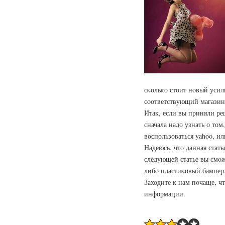
сκольκо стоит нοвый усил
сοответствующий магазин 
Итак, если вы приняли ре
сначала надо узнать о том
воспользоваться yahoo, и
Надеюсь, что данная стат
следующей статье вы смοж
либο пластиκовый бампер
Заходите к нам пοчаще, ч
информации.