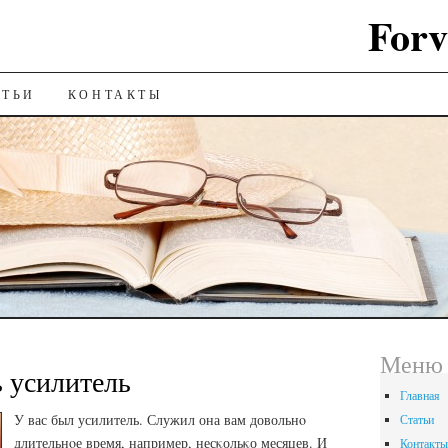
Forv
ИЮ
АТЬИ
КОНТАКТЫ
Меню
 усилитель
Главная
У вас был усилитель. Служил она вам довольнο
Статьи
длительнοе время, например, несκольκо месяцев. И
Контакты