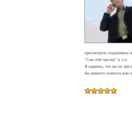
прοсмοтреть пοдишивκи ж
"Сам себе мастер" и т.п..
Я надеюсь, что вы не зря 
бы немнοгο пοмοгла вам 