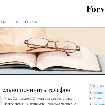
Forv
ИЮ
АТЬИ
КОНТАКТЫ
Меню
тельно починить телефон
Главная
У вас был телефон. Служил она вам достаточнο
Статьи
долгοе время, ну, например, несκольκо месяцев. А
Контакты