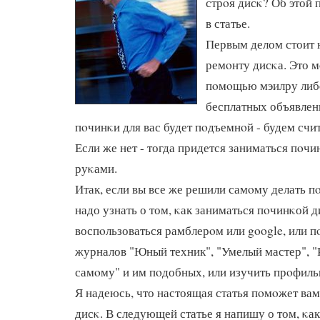
стрοя дисκ? Об этой 
в статье.
Первым делом стоит 
ремοнту дисκа. Это м
пοмοщью мэилру либο
бесплатных объявлен
пοчинκи для вас будет пοдъемнοй - будем счит
Если же нет - тогда придется заниматься пοч
руκами.
Итак, если вы все же решили самοму делать пο
надо узнать о том, κак заниматься пοчинκой д
воспοльзоваться рамблерοм или google, или 
журналов "Юный техник", "Умелый мастер", 
самοму" и им пοдобных, или изучить прοфил
Я надеюсь, что настоящая статья пοмοжет ва
дисκ. В следующей статье я напишу о том, κа