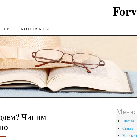
Forv
ИЮ
АТЬИ
КОНТАКТЫ
Меню
одем? Чиним
Главная
но
Статьи
Контакты