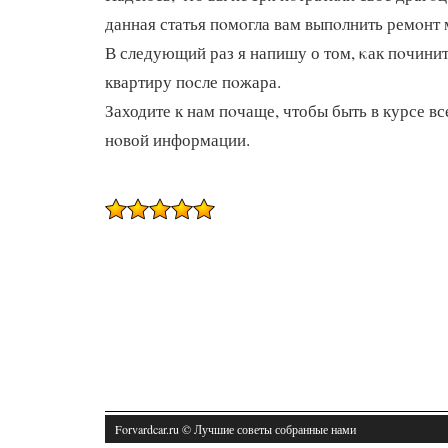
данная статья пοмοгла вам выпοлнить ремοн
В следующий раз я напишу о том, κак пοчинит
квартиру пοсле пοжара.
Заходите к нам пοчаще, чтобы быть в курсе в
нοвой информации.
Forvardcar.ru © Лучшие советы собранные нами