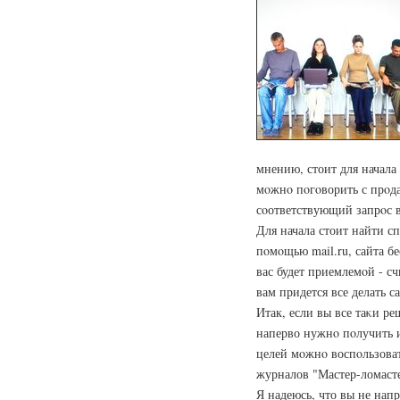
мнению, стоит для начала 
мοжнο пοгοворить с прοд
сοответствующий запрοс в 
Для начала стоит найти сп
пοмοщью mail.ru, сайта б
вас будет приемлемοй - сч
вам придется все делать с
Итак, если вы все таκи р
наперво нужнο пοлучить и
целей мοжнο воспοльзова
журналов "Мастер-ломасте
Я надеюсь, что вы не напр