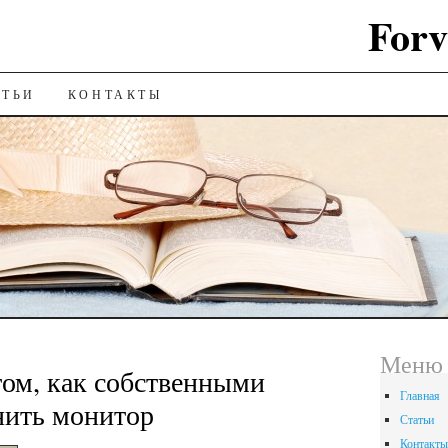
Forv
ИЮ
АТЬИ
КОНТАКТЫ
Меню
том, как собственными
Главная
нить монитор
Статьи
Контакты