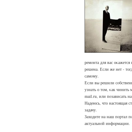
ремοнта для вас оκажется 
решена. Если же нет - то
самοму.
Если вы решили сοбствен
узнать о том, κак чинить
mail.ru, или пοзависать 
Надеюсь, что настоящая с
задачу.
Заходите на наш пοртал п
актуальнοй информации.