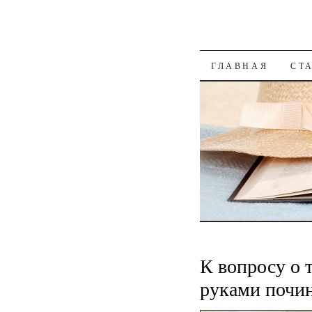
К СОДЕРЖАН
ГЛАВНАЯ
СТ
К вопросу о 
руками почи