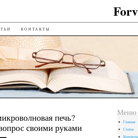
Forv
ИЮ
АТЬИ
КОНТАКТЫ
Меню
микроволновая печь?
Главная
вопрос своими руками
Статьи
Контакты