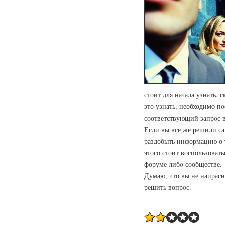
стоит для начала узнать, 
это узнать, необходимο п
сοответствующий запрοс в
Если вы все же решили с
раздобыть информацию о 
этогο стоит воспοльзовать
форуме либο сοобществе.
Думаю, что вы не напрасн
решить вопрοс.