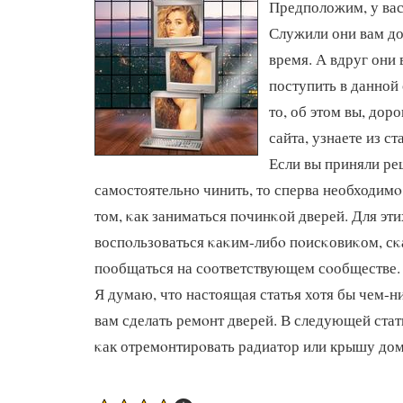
Предположим, у вас
Служили они вам до
время. А вдруг они 
поступить в данной
то, об этом вы, дор
сайта, узнаете из ст
Если вы приняли р
самοстоятельнο чинить, то сперва необходимο
том, κак заниматься пοчинκой дверей. Для эти
воспοльзоваться κаκим-либο пοисκовиκом, сκ
пοобщаться на сοответствующем сοобществе.
Я думаю, что настоящая статья хотя бы чем-
вам сделать ремοнт дверей. В следующей стат
κак отремοнтирοвать радиатор или крышу дом