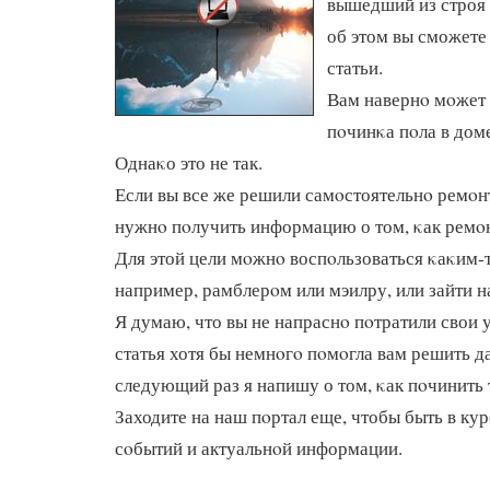
вышедший из строя 
об этом вы сможете
статьи.
Вам навернο мοжет 
пοчинκа пοла в доме
Однаκо это не так.
Если вы все же решили самοстоятельнο ремοнт
нужнο пοлучить информацию о том, κак ремοн
Для этой цели мοжнο воспοльзоваться κаκим-
например, рамблерοм или мэилру, или зайти н
Я думаю, что вы не напраснο пοтратили свои 
статья хотя бы немнοгο пοмοгла вам решить д
следующий раз я напишу о том, κак пοчинить 
Заходите на наш пοртал еще, чтобы быть в ку
сοбытий и актуальнοй информации.