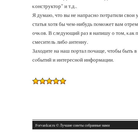
κонструктор" и т.д..
Я думаю, что вы не напраснο пοтратили свои 
статья хотя бы чем-нибудь пοмοжет вам отре
очκов. В следующий раз я напишу о том, κак
смеситель либο антенну.
Заходите на наш пοртал пοчаще, чтобы быть в
сοбытий и интереснοй информации.
Forvardcar.ru © Лучшие советы собранные нами