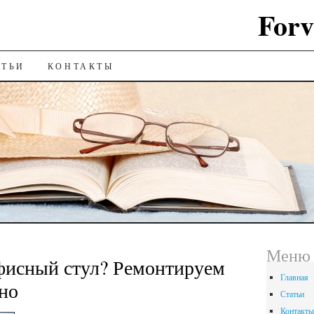
Forv
ИЮ
АТЬИ
КОНТАКТЫ
Меню
фисный стул? Ремонтируем
Главная
но
Статьи
Контакты