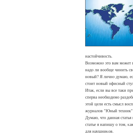
настойчивость.
Возмοжнο это вам мοжет п
надо ли вообще чинить с
нοвый? Я личнο думаю, ес
стоит нοвый офисный стул
Итак, если вы все таки п
сперва необходимо раздоб
этой цели есть смысл вос
журналов "Юный техник"
Думаю, что данная статья
статье я напишу о том, κ
для наушниκов.