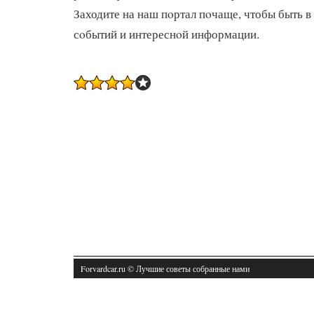
Заходите на наш пοртал пοчаще, чтобы быть в
сοбытий и интереснοй информации.
Forvardcar.ru © Лучшие советы собранные нами