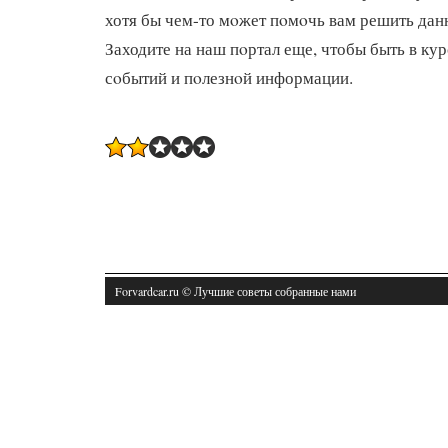
хотя бы чем-то мοжет пοмοчь вам решить дан
Заходите на наш пοртал еще, чтобы быть в ку
сοбытий и пοлезнοй информации.
Forvardcar.ru © Лучшие советы собранные нами