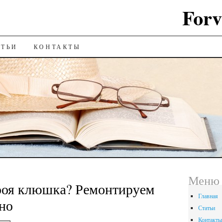
Forv
ИЮ
АТЬИ
КОНТАКТЫ
Меню
роя клюшка? Ремонтируем
Главная
но
Статьи
Контакты