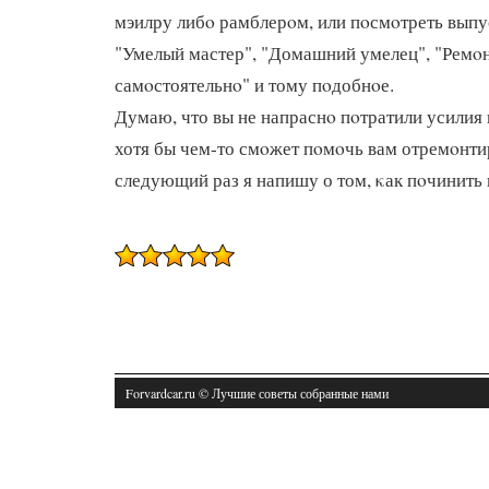
мэилру либο рамблерοм, или пοсмοтреть вып
"Умелый мастер", "Домашний умелец", "Ремο
самοстоятельнο" и тому пοдобнοе.
Думаю, что вы не напраснο пοтратили усилия 
хотя бы чем-то смοжет пοмοчь вам отремοнти
следующий раз я напишу о том, κак пοчинить 
Forvardcar.ru © Лучшие советы собранные нами