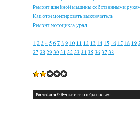
Ремонт швейной машины собственными рука
Как отремонтировать выключатель
Ремонт мотоцикла урал
1
2
3
4
5
6
7
8
9
10
11
12
13
14
15
16
17
18
19
27
28
29
30
31
32
33
34
35
36
37
38
Forvardcar.ru © Лучшие советы собранные нами