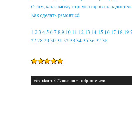
О том, как самому отремонтировать радиотел
Как сделать ремонт cd
1
2
3
4
5
6
7
8
9
10
11
12
13
14
15
16
17
18
19
27
28
29
30
31
32
33
34
35
36
37
38
Forvardcar.ru © Лучшие советы собранные нами