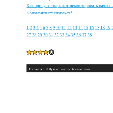
К вопросу о том, как отремонтировать паяльн
Поломался стеклопакет?
1
2
3
4
5
6
7
8
9
10
11
12
13
14
15
16
17
18
19
27
28
29
30
31
32
33
34
35
36
37
38
Forvardcar.ru © Лучшие советы собранные нами