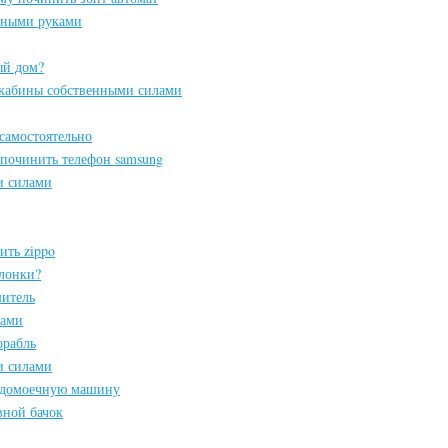
енными руками
ый дом?
кабины собственными силами
самостоятельно
к починить телефон samsung
и силами
ить zippo
олонки?
шитель
лами
орабль
и силами
судомоечную машину
вной бачок