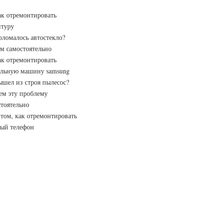
ак отремонтировать
итуру
ломалось автостекло?
м самостоятельно
ак отремонтировать
альную машину samsung
шел из строя пылесос?
ем эту проблему
тоятельно
том, как отремонтировать
вый телефон