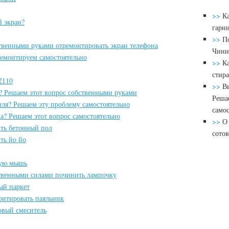
>>
К
й экран?
гарн
>>
По
ственными руками отремонтировать экран телефона
Чини
Ремонтируем самостоятельно
>>
К
стир
2110
>>
Вы
? Решаем этот вопрос собственными руками
Реша
ля? Решаем эту проблему самостоятельно
самос
а? Решаем этот вопрос самостоятельно
>>
О 
ить бетонный пол
сото
ть йо йо
ную мышь
ственными силами починить лампочку
ый паркет
онтировать паяльник
овый смеситель