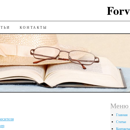
Forv
ИЮ
АТЬИ
КОНТАКТЫ
Меню
Главная
есителя
Статьи
пер
Контакты