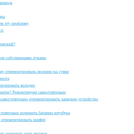
ривода
она
ем эту проблему
сп
ический?
ую собственными руками
ому отремонтировать молнию на сумке
апота
онтировать колодец
рытие? Ремонтируем самостоятельно
 самостоятельно отремонтировать зарядное устройство
остоятельно починить батарею ноутбука
 отремонтировать шифер
ому починить зонт автомат