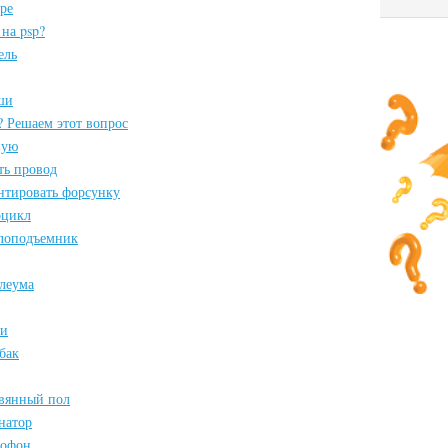
ре
на psp?
ель
ши
? Решаем этот вопрос
ную
ть провод
нтировать форсунку
оцикл
клоподъемник
олеума
ки
бак
евянный пол
натор
рофон